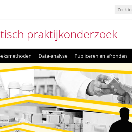
isch praktijkonderzoek
oeksmethoden
Data-analyse
Publiceren en afronden